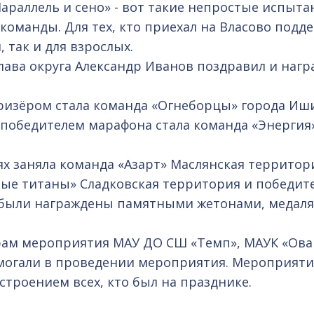
«Параллель и сено» - вот такие непростые испыт
команды. Для тех, кто приехал на Власово подд
 так и для взрослых.
лава округа Александр Иванов поздравил и наг
ризёром стала команда «Огнеборцы» города Иш
обедителем марафона стала команда «Энергия»
х заняла команда «Азарт» Маслянская территори
вые титаны» Сладковская территория и победите
и были награждены памятными жетонами, медал
орам мероприятия МАУ ДО СШ «Темп», МАУК «Ов
омогали в проведении мероприятия. Мероприяти
троением всех, кто был на празднике.