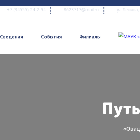
+7 (34555) 24-2-94
8623717@mail.ru
ул.Ленина,
Сведения
События
Филиалы
Путь
«Овац