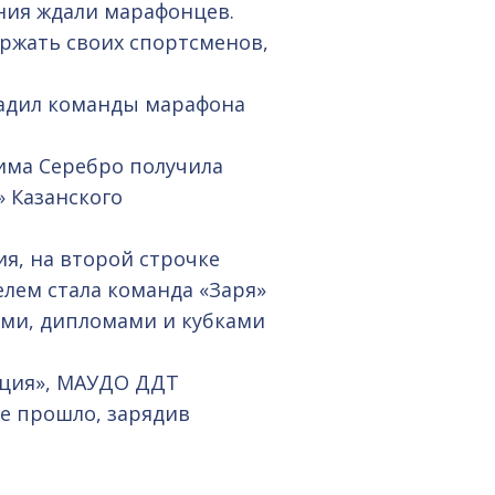
ания ждали марафонцев.
ержать своих спортсменов,
радил команды марафона
има Серебро получила
 Казанского
я, на второй строчке
лем стала команда «Заря»
ями, дипломами и кубками
ация», МАУДО ДДТ
е прошло, зарядив