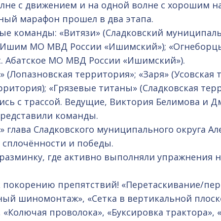
волне с движением и на одной волне с хорошим н
ный марафон прошел в два этапа.
ые команды: «Витязи» (Сладковский муниципаль
. Ишим МО МВД России «Ишимский»); «Огнеборцы
с. Абатское МО МВД России «Ишимский»).
» (Лопазновская территория»; «Заря» (Усовская 
рритория); «Грязевые титаны» (Сладковская тер
сь с трассой. Ведущие, Виктория Белимова и 
представили команды.
» глава Сладковского муниципального округа А
 сплочённости и победы.
разминку, где активно выполняли упражнения н
к покорению препятствий! «Перетаскивание/пе
ый шиномонтаж», «Сетка в вертикальной плоско
, «Колючая проволока», «Буксировка трактора»,