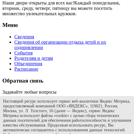
Наши двери открыты для всех вас!Каждый понедельник,
вторник, среду, четверг, пятницу вы можете посетить
множество увлекательных кружков.
Меню
Сведения
Сведения об организации отдыха детей и их
оздоровлении
События
Родителям и детям
Объединения
Расписание
Обратная связь
Задавайте любые вопросы
Настоящий ресурс использует сервис веб-аналитики Яндекс Метрика,
627610 Тюменская область, Сладковский район, село
предоставляемый компанией ООО «ЯНДЕКС», 119021, Россия,
Сладково, улица Гурьева, дом 89
Москва, ул. Л. Толстого, 16 (далее — Яндекс), сервис Яндекс
+7 (34555) 23-3-05
Метрика использует файлы «cookie» с целью сбора технических
sladkovo-zdt@obl72.ru
данных посетителей для обеспечения работоспособности и улучшения
качества обслуживания. Продолжая использовать ресурс, Вы
©
МАУ ДО ДДТ «Галактика»
2015-2026
автоматически соглашаетесь с использованием данных технологий.